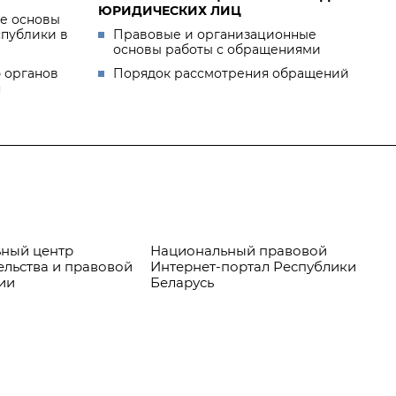
ЮРИДИЧЕСКИХ ЛИЦ
е основы
спублики в
Правовые и организационные
основы работы с обращениями
 органов
Порядок рассмотрения обращений
я
ный центр
Национальный правовой
Пр
ельства и правовой
Интернет-портал Республики
ии
Беларусь