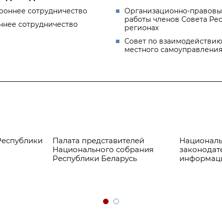
роннее сотрудничество
Организационно-правовы
работы членов Совета Ре
ннее сотрудничество
регионах
Совет по взаимодействию
местного самоуправлени
Республики
Палата представителей
Националь
Национального собрания
законодат
Республики Беларусь
информац