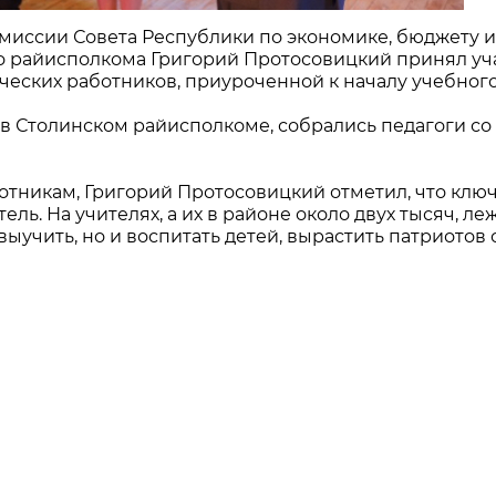
комиссии Совета Республики по экономике, бюджету и
о райисполкома Григорий Протосовицкий принял уч
еских работников, приуроченной к началу учебного
в Столинском райисполкоме, собрались педагоги со
отникам, Григорий Протосовицкий отметил, что клю
ль. На учителях, а их в районе около двух тысяч, ле
выучить, но и воспитать детей, вырастить патриотов
ч