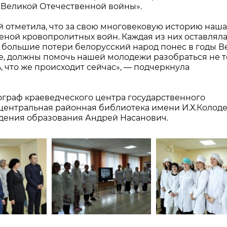
ы Великой Отечественной войны».
 отметила, что за свою многовековую историю наша
еной кровопролитных войн. Каждая из них оставляла
е большие потери белорусский народ понес в годы 
е, должны помочь нашей молодежи разобраться не т
ь, что же происходит сейчас», — подчеркнула
ограф краеведческого центра государственного
центральная районная библиотека имени И.Х.Колод
дения образования Андрей Насанович.