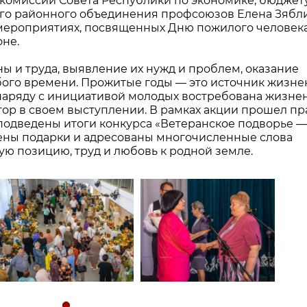
й комиссии Совета Республики по экономике, бюджет
ого районного объединения профсоюзов Елена Зябл
 мероприятиях, посвященных Дню пожилого человека
не.
ны и труда, выявление их нужд и проблем, оказание
ого времени. Прожитые годы — это источник жизне
 наряду с инициативой молодых востребована жизне
тор в своем выступлении. В рамках акции прошел п
 подведены итоги конкурса «Ветеранское подворье — 
ены подарки и адресованы многочисленные слова
ю позицию, труд и любовь к родной земле.