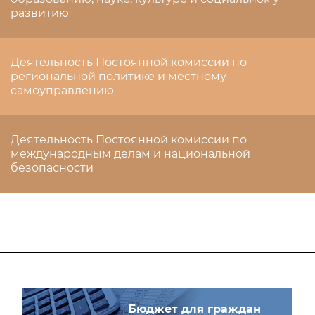
развитию
Деятельность Постоянной комиссии по
региональной политике и местному
самоуправлению
Деятельность Постоянной комиссии по
международным делам и национальной
безопасности
Бюджет для граждан