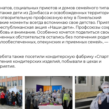
рнатов, социальных приютов и домов семейного типа
а также дети из Донбасса и освобожденных территор
готворительную профсоюзную елку в Гомельский
такие моменты всегда вспоминаю свое детство. Прият
 республиканская акция «Наши дети». Профсоюзы со
юбовь и внимание. Особенно хочется поделиться сво
зненных обстоятельств остались без попечения родит
алообеспеченных, опекунских и приемных семей», —
бята также посетили кондитерскую фабрику «Спарта
ения кондитерских изделий, побывали в цехах и
риятия.