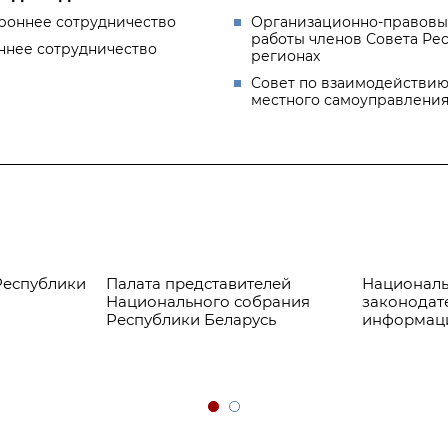
роннее сотрудничество
Организационно-правовы
работы членов Совета Ре
ннее сотрудничество
регионах
Совет по взаимодействию
местного самоуправлени
Республики
Палата представителей
Националь
Национального собрания
законодат
Республики Беларусь
информац