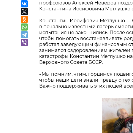
профсоюзов Алексей Неверов поздр
Константина Иосифовича Метлушко 
Константин Иосифович Метлушко — б
в печально известный лагерь смерти
испытания не закончились. После о
чтобы помогать восстанавливать ро
работал заведующим финансовым от
занимался оздоровлением жителей п
катастрофы Константин Метлушко н
Верховного Совета БССР.
«Мы помним, чтим, гордимся подвиг
чтобы наши дети знали правду о тех
Важно поддерживать этих людей все