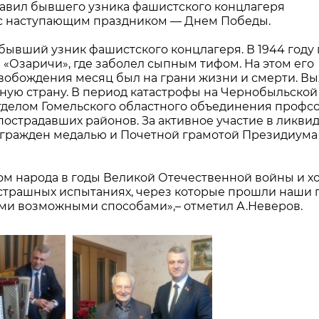
авил бывшего узника фашистского концлагеря
с наступающим праздником — Днем Победы.
ывший узник фашистского концлагеря. В 1944 году
 «Озаричи», где заболел сыпным тифом. На этом его
свобождения месяц был на грани жизни и смерти. Вы
дную страну. В период катастрофы на Чернобыльской
делом Гомельского областного объединения профсо
острадавших районов. За активное участие в ликви
агражден медалью и Почетной грамотой Президиума
ом народа в годы Великой Отечественной войны и хо
 страшных испытаниях, через которые прошли наши 
ми возможными способами»,– отметил А.Неверов.