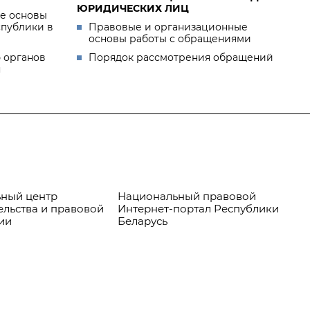
ЮРИДИЧЕСКИХ ЛИЦ
е основы
спублики в
Правовые и организационные
основы работы с обращениями
 органов
Порядок рассмотрения обращений
я
ный центр
Национальный правовой
Пр
ельства и правовой
Интернет-портал Республики
ии
Беларусь