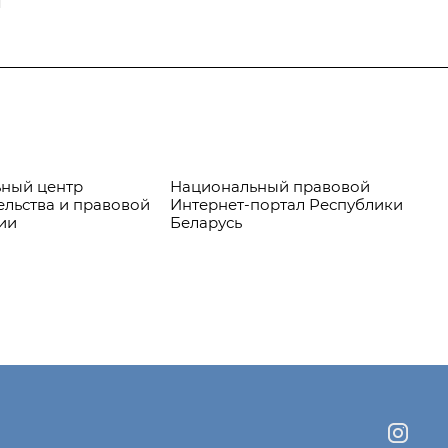
я
ный центр
Национальный правовой
Пр
ельства и правовой
Интернет-портал Республики
ии
Беларусь