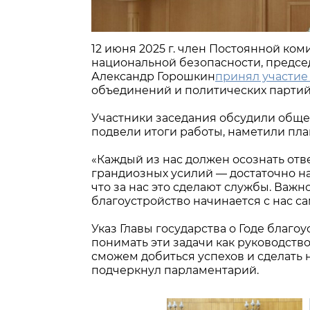
12 июня 2025 г. член Постоянной ко
национальной безопасности, предсе
Александр Горошкин
принял участи
объединений и политических партий 
Участники заседания обсудили общес
подвели итоги работы, наметили пл
«Каждый из нас должен осознать отве
грандиозных усилий — достаточно на
что за нас это сделают службы. Важ
благоустройство начинается с нас са
Указ Главы государства о Годе благ
понимать эти задачи как руководств
сможем добиться успехов и сделать
подчеркнул парламентарий.