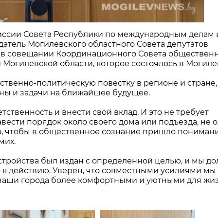
миссии Совета Республики по международным делам 
датель Могилевского областного Совета депутатов
е
в совещании Координационного Совета обществен
Могилевской области, которое состоялось в Могиле
твенно-политическую повестку в регионе и стране,
аны и задачи на ближайшее будущее.
тственность и внести свой вклад. И это не требует
вести порядок около своего дома или подъезда, не 
но, чтобы в общественное сознание пришло понимани
мих.
оустройства был издан с определенной целью, и мы д
о к действию. Уверен, что совместными усилиями мы
 наши города более комфортными и уютными для жиз