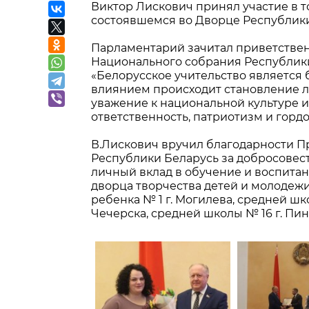
Виктор Лискович принял участие в 
состоявшемся во Дворце Республики 
Парламентарий зачитал приветствен
Национального собрания Республики 
«Белорусское учительство является
влиянием происходит становление 
уважение к национальной культуре 
ответственность, патриотизм и гордо
В.Лискович вручил благодарности П
Республики Беларусь за добросовес
личный вклад в обучение и воспита
дворца творчества детей и молодежи
ребенка № 1 г. Могилева, средней шко
Чечерска, средней школы № 16 г. Пин