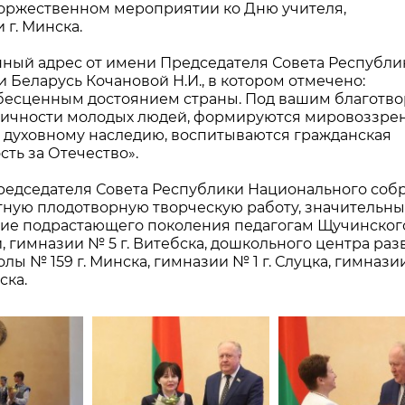
торжественном мероприятии ко Дню учителя,
г. Минска.
ный адрес от имени Председателя Совета Республи
Беларусь Кочановой Н.И., в котором отмечено:
 бесценным достоянием страны. Под вашим благотв
личности молодых людей, формируются мировоззрен
и духовному наследию, воспитываются гражданская
сть за Отечество».
редседателя Совета Республики Национального соб
тную плодотворную творческую работу, значительн
ние подрастающего поколения педагогам Щучинског
, гимназии № 5 г. Витебска, дошкольного центра раз
лы № 159 г. Минска, гимназии № 1 г. Слуцка, гимназии
ска.