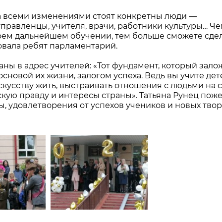
за всеми изменениями стоят конкретны люди —
управленцы, учителя, врачи, работники культуры… Ч
воем дальнейшем обучении, тем больше сможете сдел
овала ребят парламентарий.
ны в адрес учителей: «Тот фундамент, который зало
основой их жизни, залогом успеха. Ведь вы учите дет
искусству жить, выстраивать отношения с людьми на 
скую правду и интересы страны». Татьяна Рунец пож
ы, удовлетворения от успехов учеников и новых тво