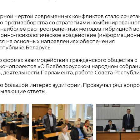
терной чертой современных конфликтов стало сочета
о противоборства со стратегиями комбинированно
з наиболее распространенных методов гибридной в
онно-психологическое воздействие (информацион
лся на основных направлениях обеспечения
спублике Беларусь.
 о формах взаимодействия гражданского общества с
законопроектов «О Всебелорусском народном собран
, деятельности Парламента, работе Совета Республи
 большой интерес аудитории. Прозвучал ряд вопрос
пывающие ответы.