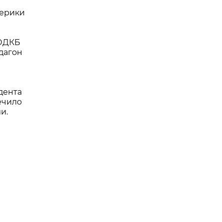
мерики
 ОДКБ
дагон
дента
ечило
и.