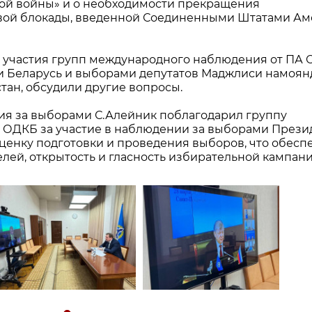
ой войны» и о необходимости прекращения
овой блокады, введенной Соединенными Штатами А
и участия групп международного наблюдения от ПА
и Беларусь и выборами депутатов Маджлиси намоян
ан, обсудили другие вопросы.
ия за выборами С.Алейник поблагодарил группу
 ОДКБ за участие в наблюдении за выборами Прези
ценку подготовки и проведения выборов, что обесп
ей, открытость и гласность избирательной кампани