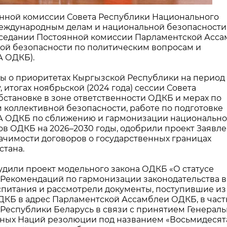
оянной комиссии Совета Республики Национального
международным делам и национальной безопасности
аседании Постоянной комиссии Парламентской Асс
ой безопасности по политическим вопросам и
А ОДКБ).
ы о приоритетах Кыргызской Республики на период
, итогах ноябрьской (2024 года) сессии Совета
бстановке в зоне ответственности ОДКБ и мерах по
 коллективной безопасности, работе по подготовке
А ОДКБ по сближению и гармонизации национально
ов ОДКБ на 2026–2030 годы, одобрили проект Заявл
ачимости договоров о государственных границах
стана.
удили проект модельного закона ОДКБ «О статусе
Рекомендаций по гармонизации законодательства в
спитания и рассмотрели документы, поступившие из
ДКБ в адрес Парламентской Ассамблеи ОДКБ, в част
Республики Беларусь в связи с принятием Генерал
ных Наций резолюции под названием «Восьмидесят