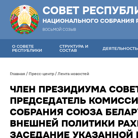
СОВЕТ РЕСПУБЛ
НАЦИОНАЛЬНОГО СОБРАНИЯ 
ВОСЬМОЙ СОЗЫВ
О СОВЕТЕ
СТРУКТУРА И
ДЕЯТЕЛЬНОСТЬ
РЕСПУБЛИКИ
СОСТАВ
Главная
/
Пресс-центр
/
Лента новостей
ЧЛЕН ПРЕЗИДИУМА СОВЕ
ПРЕДСЕДАТЕЛЬ КОМИСС
СОБРАНИЯ СОЮЗА БЕЛАР
ВНЕШНЕЙ ПОЛИТИКИ РАХ
ЗАСЕДАНИЕ УКАЗАННОЙ