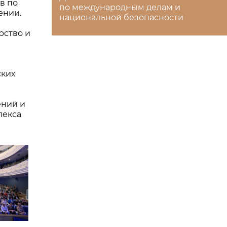
в по
по международным делам и
ении.
национальной безопасности
рство и
ских
ений и
лекса