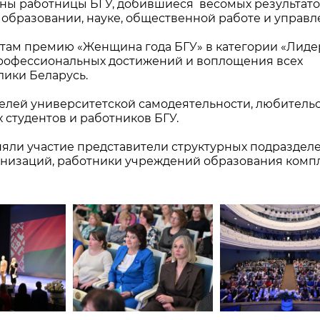
ны работницы БГУ, добившиеся весомых результато
 образовании, науке, общественной работе и управл
там премию «Женщина года БГУ» в категории «Лиде
профессиональных достижений и воплощения всех
лики Беларусь.
елей университетской самодеятельности, любитель
 студентов и работников БГУ.
яли участие представители структурных подраздел
анизаций, работники учреждений образования комп