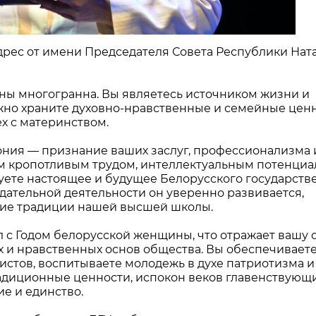
дрес от имени Председателя Совета Республики Нат
ы многогранна. Вы являетесь источником жизни и
ежно храните духовно-нравственные и семейные ценн
х с материнством.
ния — признание ваших заслуг, профессионализма 
м кропотливым трудом, интеллектуальным потенциа
ете настоящее и будущее Белорусского государств
дательной деятельности он уверенно развивается,
ие традиции нашей высшей школы.
л с Годом белорусской женщины, что отражает вашу
х и нравственных основ общества. Вы обеспечивает
стов, воспитываете молодежь в духе патриотизма и
радиционные ценности, испокон веков главенствующ
ие и единство.