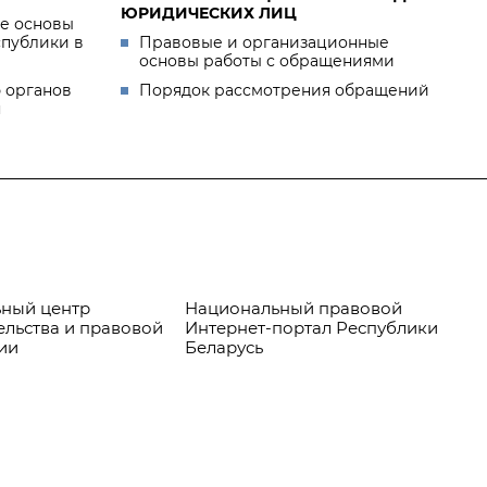
ЮРИДИЧЕСКИХ ЛИЦ
е основы
спублики в
Правовые и организационные
основы работы с обращениями
 органов
Порядок рассмотрения обращений
я
ный центр
Национальный правовой
Пр
ельства и правовой
Интернет-портал Республики
ии
Беларусь