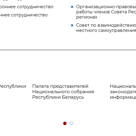
роннее сотрудничество
Организационно-правовы
работы членов Совета Ре
ннее сотрудничество
регионах
Совет по взаимодействию
местного самоуправлени
Республики
Палата представителей
Националь
Национального собрания
законодат
Республики Беларусь
информац