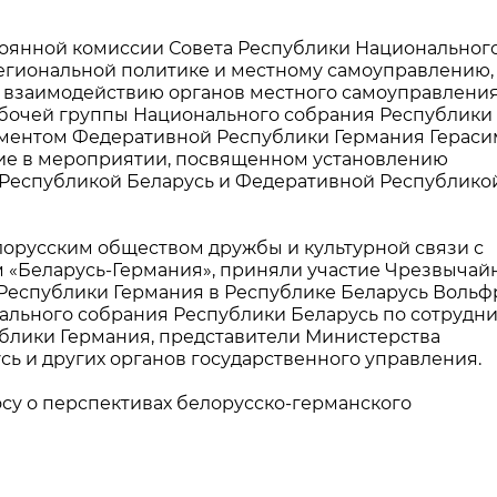
стоянной комиссии Совета Республики Национальног
егиональной политике и местному самоуправлению,
о взаимодействию органов местного самоуправлени
абочей группы Национального собрания Республики
ламентом Федеративной Республики Германия Герас
тие в мероприятии, посвященном установлению
Республикой Беларусь и Федеративной Республико
орусским обществом дружбы и культурной связи с
 «Беларусь-Германия», приняли участие Чрезвычай
еспублики Германия в Республике Беларусь Вольф
ального собрания Республики Беларусь по сотрудн
блики Германия, представители Министерства
ь и других органов государственного управления.
су о перспективах белорусско-германского