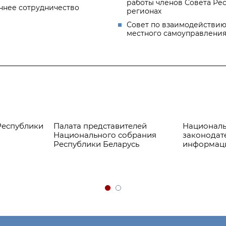
работы членов Совета Ре
ннее сотрудничество
регионах
Совет по взаимодействию
местного самоуправлени
Республики
Палата представителей
Националь
Национального собрания
законодат
Республики Беларусь
информац