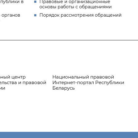
спублики в
Правовые и организационные
основы работы с обращениями
 органов
Порядок рассмотрения обращений
я
ный центр
Национальный правовой
Пр
ельства и правовой
Интернет-портал Республики
ии
Беларусь