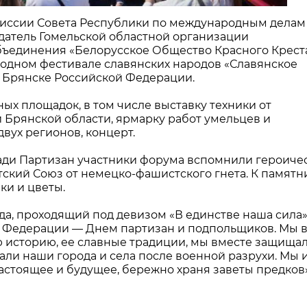
омиссии Совета Республики по международным делам
датель Гомельской областной организации
ъединения «Белорусское Общество Красного Крест
одном фестивале славянских народов «Славянское
в Брянске Российской Федерации.
ых площадок, в том числе выставку техники от
 Брянской области, ярмарку работ умельцев и
вух регионов, концерт.
ади Партизан участники форума вспомнили героиче
ский Союз от немецко-фашистского гнета. К памятн
ки и цветы.
ода, проходящий под девизом «В единстве наша сила»
й Федерации — Днем партизан и подпольщиков. Мы 
 историю, ее славные традиции, мы вместе защища
али наши города и села после военной разрухи. Мы 
астоящее и будущее, бережно храня заветы предков