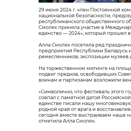
29 июня 2024 г. член Постоянной к
национальной безопасности, предсе
республиканского общественного об
Смоляк приняла участие в Междунар
единство — 2024», который прошел 
Алла Смоляк посетила ряд праздничн
предприятий Республики Беларусь и
ремесленников, экспозиции музеев д
На торжественном митинге на площ
подвиг предков, освободивших Совет
воинам и партизанам возложили вен
«Символично, что фестиваль этого г
совпал с памятной датой Российско
единстве писали нашу многовековую
родной край от врага и восстанавлив
сегодня вместе выстраиваем наше н
отметила Алла Смоляк.