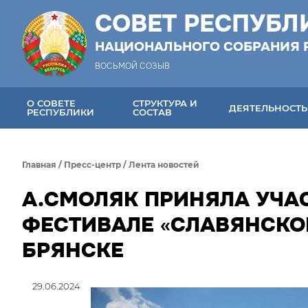
СОВЕТ РЕСПУБЛ
НАЦИОНАЛЬНОГО СОБРАНИЯ 
ВОСЬМОЙ СОЗЫВ
О СОВЕТЕ
СТРУКТУРА И
ДЕЯТЕЛЬНОСТЬ
РЕСПУБЛИКИ
СОСТАВ
Главная
/
Пресс-центр
/
Лента новостей
А.СМОЛЯК ПРИНЯЛА УЧА
ФЕСТИВАЛЕ «СЛАВЯНСКОЕ
БРЯНСКЕ
29.06.2024