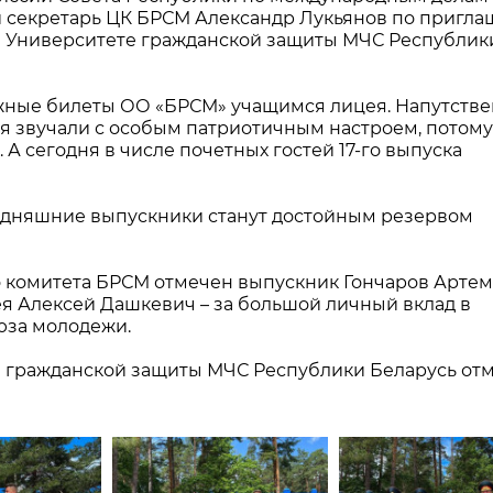
й секретарь ЦК БРСМ Александр Лукьянов по пригл
и Университете гражданской защиты МЧС Республик
жные билеты ОО «БРСМ» учащимся лицея. Напутств
я звучали с особым патриотичным настроем, потому
А сегодня в числе почетных гостей 17-го выпуска
годняшние выпускники станут достойным резервом
 комитета БРСМ отмечен выпускник Гончаров Артем,
я Алексей Дашкевич – за большой личный вклад в
юза молодежи.
е гражданской защиты МЧС Республики Беларусь от