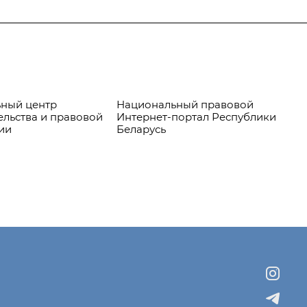
ный центр
Национальный правовой
Пр
ельства и правовой
Интернет-портал Республики
ии
Беларусь