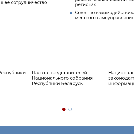
ннее сотрудничество
регионах
Совет по взаимодействию
местного самоуправлени
Республики
Палата представителей
Националь
Национального собрания
законодат
Республики Беларусь
информац