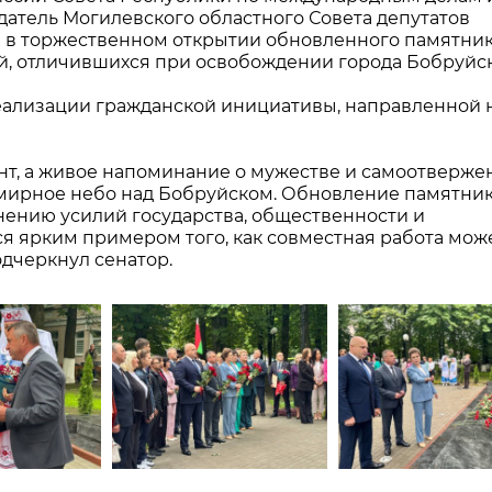
датель Могилевского областного Совета депутатов
 в торжественном открытии обновленного памятник
й, отличившихся при освобождении города Бобруйск
еализации гражданской инициативы, направленной 
ент, а живое напоминание о мужестве и самоотверже
л мирное небо над Бобруйском. Обновление памятни
ению усилий государства, общественности и
я ярким примером того, как совместная работа мож
дчеркнул сенатор.