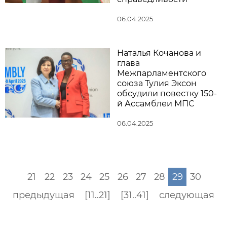
06.04.2025
Наталья Кочанова и
глава
Межпарламентского
союза Тулия Эксон
обсудили повестку 150-
й Ассамблеи МПС
06.04.2025
21
22
23
24
25
26
27
28
29
30
предыдущая
[11..21]
[31..41]
следующая