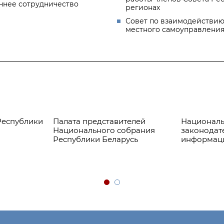
ннее сотрудничество
регионах
Совет по взаимодействию
местного самоуправлени
Республики
Палата представителей
Националь
Национального собрания
законодат
Республики Беларусь
информац