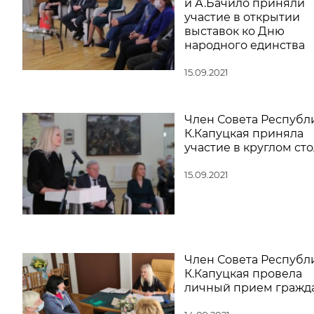
и А.Бачило приняли
участие в открытии
выставок ко Дню
народного единства
15.09.2021
Член Совета Республ
К.Капуцкая приняла
участие в круглом ст
15.09.2021
Член Совета Республ
К.Капуцкая провела
личный прием гражд