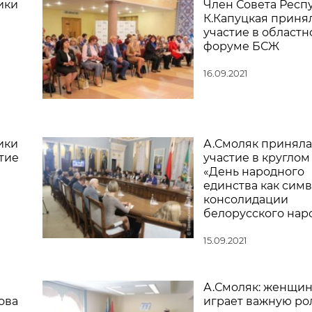
ики
Член Совета Респ
К.Капуцкая приня
участие в област
форуме БСЖ
16.09.2021
ики
А.Смоляк приняла
тие
участие в круглом
«День народного
единства как сим
консолидации
белорусского нар
15.09.2021
А.Смоляк: женщин
ова
играет важную ро