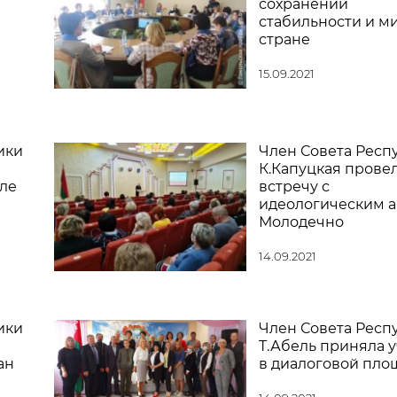
сохранении
стабильности и ми
стране
15.09.2021
ики
Член Совета Респ
К.Капуцкая прове
оле
встречу с
идеологическим 
Молодечно
14.09.2021
ики
Член Совета Респ
Т.Абель приняла 
ан
в диалоговой пло