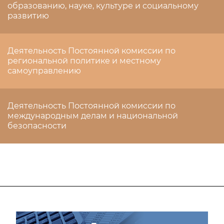
образованию, науке, культуре и социальному
развитию
Деятельность Постоянной комиссии по
региональной политике и местному
самоуправлению
Деятельность Постоянной комиссии по
международным делам и национальной
безопасности