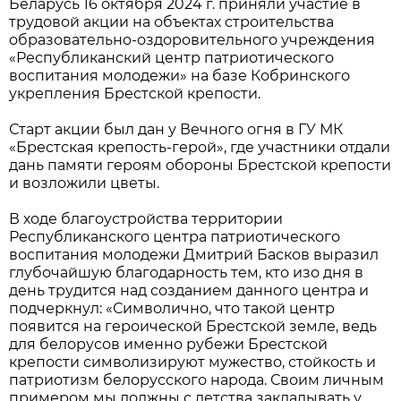
Беларусь 16 октября 2024 г. приняли участие в
трудовой акции на объектах строительства
образовательно-оздоровительного учреждения
«Республиканский центр патриотического
воспитания молодежи» на базе Кобринского
укрепления Брестской крепости.
Старт акции был дан у Вечного огня в ГУ МК
«Брестская крепость-герой», где участники отдали
дань памяти героям обороны Брестской крепости
и возложили цветы.
В ходе благоустройства территории
Республиканского центра патриотического
воспитания молодежи Дмитрий Басков выразил
глубочайшую благодарность тем, кто изо дня в
день трудится над созданием данного центра и
подчеркнул: «Символично, что такой центр
появится на героической Брестской земле, ведь
для белорусов именно рубежи Брестской
крепости символизируют мужество, стойкость и
патриотизм белорусского народа. Своим личным
примером мы должны с детства закладывать у