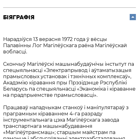
БІЯГРАФІЯ
Нарадзіўся 13 верасня 1972 года ў вёсцы
Палавінны Лог Магілёўскага раёна Магілёўскай
вобласці.
Скончыў Магілёўскі машынабудаўнічы інстытут па
спецыяльнасці «Электрапрывод і аўтаматызацыя
прамысловых установак і тэхнічных комплексаў»,
Акадэмію кіравання пры Прэзідэнце Рэспублікі
Беларусь па спецыяльнасці «Эканоміка і кіраванне
на прадпрыемстве прамысловасці».
Працаваў наладчыкам станкоў і маніпулятараў з
праграмным кіраваннем 4-га разраду
інструментальнага цэха Магілёўскага завода
транспартнага машынабудавання
«Магілёўтрансмаш»; старшым майстрам па
рамонце і абслугоўванні электраабсталявання