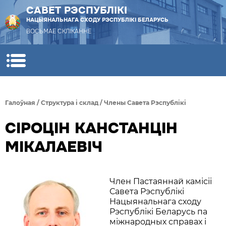
САВЕТ РЭСПУБЛІКІ
НАЦЫЯНАЛЬНАГА СХОДУ РЭСПУБЛІКІ БЕЛАРУСЬ
ВОСЬМАЕ СКЛІКАННЕ
Галоўная
/
Структура i склад
/
Члены Савета Рэспублiкi
СІРОЦІН КАНСТАНЦІН
МІКАЛАЕВІЧ
Член Пастаяннай камісіі
Савета Рэспублікі
Нацыянальнага сходу
Рэспублікі Беларусь па
міжнародных справах і