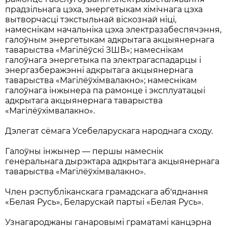
прадзільнага цэха, энергетыкам хімічнага цэха
вытворчасці тэкстыльнай віскознай ніці,
намеснікам начальніка цэха электразабеспячэння,
галоўным энергетыкам адкрытага акцыянернага
таварыства «Магілёўскі ЗШВ»; намеснікам
галоўнага энергетыка па электрагаспадарцы і
энергазберажэнні адкрытага акцыянернага
таварыства «Магілёўхімвалакно»; намеснікам
галоўнага інжынера па рамонце і эксплуатацыі
адкрытага акцыянернага таварыства
«Магілёўхімвалакно».
Дэлегат сёмага Усебеларускага народнага сходу.
Галоўны інжынер — першы намеснік
генеральнага дырэктара адкрытага акцыянернага
таварыства «Магілёўхімвалакно».
Член рэспубліканскага грамадскага аб'яднання
«Белая Русь», Беларускай партыі «Белая Русь».
Узнагароджаны ганаровымі граматамі канцэрна