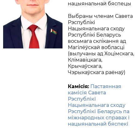
нацыянальнай бяспецы
Выбраны членам Савета
Рэспублікі
Нацыянальнага сходу
Рэспублікі Беларусь
восьмага склікання ад
Магілёўскай вобласці
(вылучаны ад Хоцімскага,
Клімавіцкага,
Крычаўскага,
Чэрыкаўскага раёнаў)
Камісія:
Пастаянная
камісія Савета
Рэспублікі
Нацыянальнага сходу
Рэспублікі Беларусь па
міжнародных справах і
нацыянальнай бяспекі