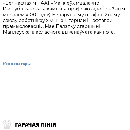
«Белнафтахім», ААТ «Магілёўхімвалакно»,
Рэспубліканскага камітэта прафсаюза, юбілейным
медалём «100 гадоў Беларускаму прафесійнаму
саюзу работнікаў хімічнай, горнай і нафтавай
прамысловасці». Мае Падзяку старшыні
Магілёўскага абласнога выканаўчага камітэта.
Усе сенатары
ГАРАЧАЯ ЛІНІЯ