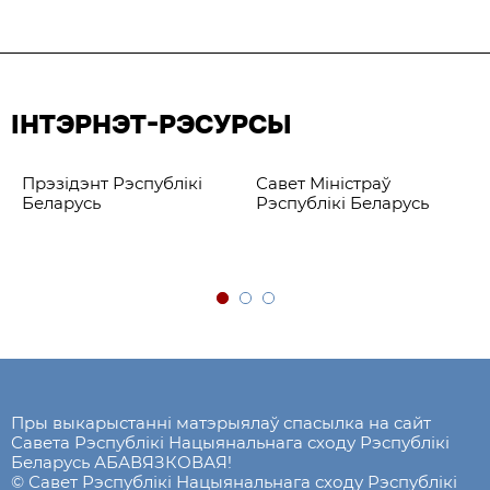
ІНТЭРНЭТ-РЭСУРСЫ
Прэзідэнт Рэспублікі
Савет Міністраў
Беларусь
Рэспублікі Беларусь
Пры выкарыстанні матэрыялаў спасылка на сайт
Савета Рэспублікі Нацыянальнага сходу Рэспублікі
Беларусь АБАВЯЗКОВАЯ!
© Савет Рэспублікі Нацыянальнага сходу Рэспублікі