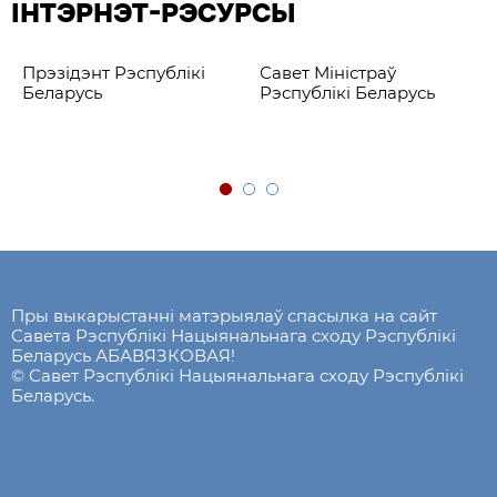
ІНТЭРНЭТ-РЭСУРСЫ
Прэзідэнт Рэспублікі
Савет Міністраў
Беларусь
Рэспублікі Беларусь
Пры выкарыстанні матэрыялаў спасылка на сайт
Савета Рэспублікі Нацыянальнага сходу Рэспублікі
Беларусь АБАВЯЗКОВАЯ!
© Савет Рэспублікі Нацыянальнага сходу Рэспублікі
Беларусь.