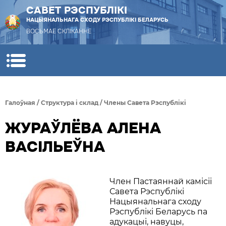
САВЕТ РЭСПУБЛІКІ
НАЦЫЯНАЛЬНАГА СХОДУ РЭСПУБЛІКІ БЕЛАРУСЬ
ВОСЬМАЕ СКЛІКАННЕ
Галоўная
/
Структура i склад
/
Члены Савета Рэспублiкi
ЖУРАЎЛЁВА АЛЕНА
ВАСІЛЬЕЎНА
Член Пастаяннай камісіі
Савета Рэспублікі
Нацыянальнага сходу
Рэспублікі Беларусь па
адукацыі, навуцы,