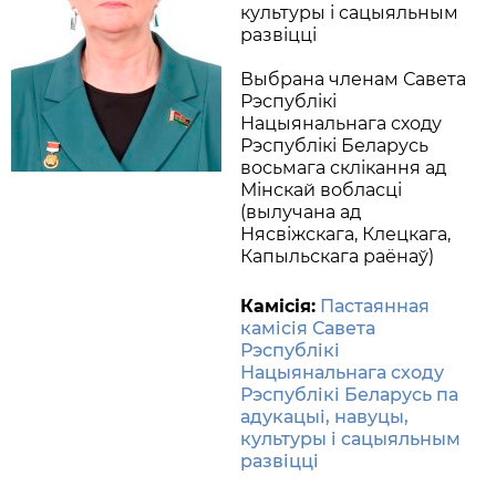
культуры і сацыяльным
развіцці
Выбрана членам Савета
Рэспублікі
Нацыянальнага сходу
Рэспублікі Беларусь
восьмага склікання ад
Мінскай вобласці
(вылучана ад
Нясвіжскага, Клецкага,
Капыльскага раёнаў)
Камісія:
Пастаянная
камісія Савета
Рэспублікі
Нацыянальнага сходу
Рэспублікі Беларусь па
адукацыі, навуцы,
культуры і сацыяльным
развіцці