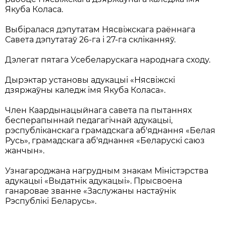
Якуба Коласа.
Выбіралася дэпутатам Нясвіжскага раённага
Савета дэпутатаў 26-га і 27-га скліканняў.
Дэлегат пятага Усебеларускага народнага сходу.
Дырэктар установы адукацыі «Нясвіжскі
дзяржаўны каледж імя Якуба Коласа».
Член Каардынацыйнага савета па пытаннях
бесперапыннай педагагічнай адукацыі,
рэспубліканскага грамадскага аб'яднання «Белая
Русь», грамадскага аб'яднання «Беларускі саюз
жанчын».
Узнагароджана нагрудным знакам Міністэрства
адукацыі «Выдатнік адукацыі». Прысвоена
ганаровае званне «Заслужаны настаўнік
Рэспублікі Беларусь».