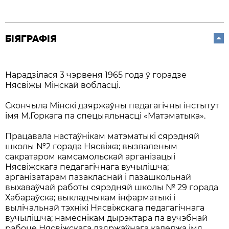
БІЯГРАФІЯ
Нарадзілася 3 чэрвеня 1965 года ў горадзе
Нясвіжы Мінскай вобласці.
Скончыла Мінскі дзяржаўны педагагічны інстытут
імя М.Горкага па спецыяльнасці «Матэматыка».
Працавала настаўнікам матэматыкі сярэдняй
школы №2 горада Нясвіжа; вызваленым
сакратаром камсамольскай арганізацыі
Нясвіжскага педагагічнага вучылішча;
арганізатарам пазакласнай і пазашкольнай
выхаваўчай работы сярэдняй школы № 29 горада
Хабараўска; выкладчыкам інфарматыкі і
вылічальнай тэхнікі Нясвіжскага педагагічнага
вучылішча; намеснікам дырэктара па вучэбнай
рабоце Нясвіжскага дзяржаўнага каледжа імя