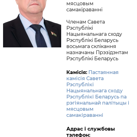
мясцовым
самакіраванні
Членам Савета
Рэспублікі
Нацыянальнага сходу
Рэспублікі Беларусь
восьмага склікання
назначаны Прэзідэнтам
Рэспублікі Беларусь
Камісія:
Пастаянная
камісія Савета
Рэспублікі
Нацыянальнага сходу
Рэспублікі Беларусь па
рэгіянальнай палітыцы і
мясцовым
самакіраванні
Адрас і службовы
тэлефон: