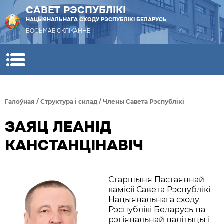
САВЕТ РЭСПУБЛІКІ
НАЦЫЯНАЛЬНАГА СХОДУ РЭСПУБЛІКІ БЕЛАРУСЬ
ВОСЬМАЕ СКЛІКАННЕ
Галоўная
/
Структура i склад
/
Члены Савета Рэспублiкi
ЗАЯЦ ЛЕАНІД
КАНСТАНЦІНАВІЧ
Старшыня Пастаяннай
камісіі Савета Рэспублікі
Нацыянальнага сходу
Рэспублікі Беларусь па
рэгіянальнай палітыцы і