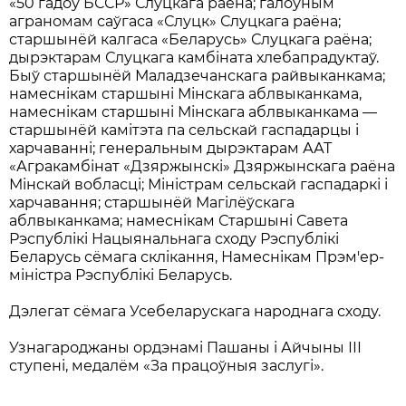
«50 гадоў БССР» Слуцкага раёна; галоўным
аграномам саўгаса «Слуцк» Слуцкага раёна;
старшынёй калгаса «Беларусь» Слуцкага раёна;
дырэктарам Слуцкага камбіната хлебапрадуктаў.
Быў старшынёй Маладзечанскага райвыканкама;
намеснікам старшыні Мінскага аблвыканкама,
намеснікам старшыні Мінскага аблвыканкама —
старшынёй камітэта па сельскай гаспадарцы і
харчаванні; генеральным дырэктарам ААТ
«Агракамбінат «Дзяржынскі» Дзяржынскага раёна
Мінскай вобласці; Міністрам сельскай гаспадаркі і
харчавання; старшынёй Магілёўскага
аблвыканкама; намеснікам Старшыні Савета
Рэспублікі Нацыянальнага сходу Рэспублікі
Беларусь сёмага склікання, Намеснікам Прэм'ер-
міністра Рэспублікі Беларусь.
Дэлегат сёмага Усебеларускага народнага сходу.
Узнагароджаны ордэнамі Пашаны і Айчыны ІІІ
ступені, медалём «За працоўныя заслугі».