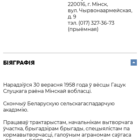
220016, г. Мінск,
вул. Чырвонаармейская,
д. 9
тэл. (017) 327-36-73
(прыёмная)
БІЯГРАФІЯ
Нарадзіўся 30 верасня 1958 года ў вёсцы Гацук
Слуцкага раёна Мінскай вобласці.
Скончыў Беларускую сельскагаспадарчую
акадэмію.
Працаваў трактарыстам, начальнікам вытворчага
ўчастка, брыгадзірам брыгады, спецыялістам па
кормавытворчасці, галоўным аграномам саўгаса