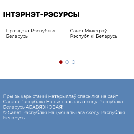
ІНТЭРНЭТ-РЭСУРСЫ
Прэзідэнт Рэспублікі
Савет Міністраў
Беларусь
Рэспублікі Беларусь
Пры выкарыстанні матэрыялаў спасылка на сайт
Савета Рэспублікі Нацыянальнага сходу Рэспублікі
Беларусь АБАВЯЗКОВАЯ!
© Савет Рэспублікі Нацыянальнага сходу Рэспублікі
Беларусь.