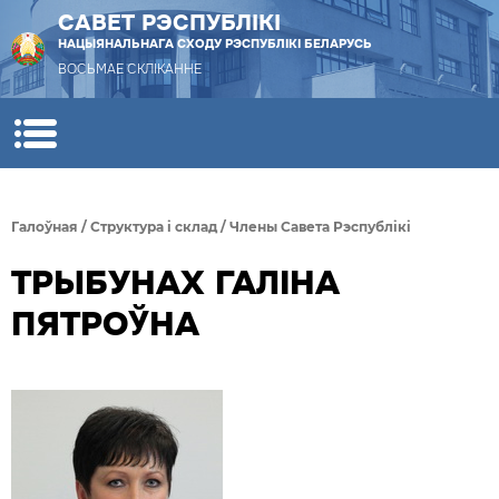
САВЕТ РЭСПУБЛІКІ
НАЦЫЯНАЛЬНАГА СХОДУ РЭСПУБЛІКІ БЕЛАРУСЬ
ВОСЬМАЕ СКЛІКАННЕ
Галоўная
/
Структура i склад
/
Члены Савета Рэспублiкi
ТРЫБУНАХ ГАЛІНА
ПЯТРОЎНА