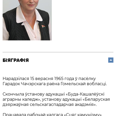
БІЯГРАФІЯ
Нарадзілася 15 верасня 1965 года ў пасёлку
Гарадок Чачэрскага раёна Гомельскай вобласці.
Скончыла ўстанову адукацыі «Буда-Кашалёўскі
аграрны каледж», установу адукацыі «Беларуская
дзяржаўная сельскагаспадарчая акадэмія».
Працавала рабочай калгаса «Сцяг камунізму»