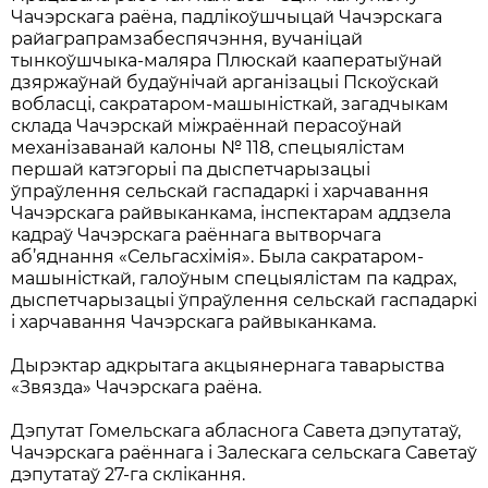
Чачэрскага раёна, падлікоўшчыцай Чачэрскага
райаграпрамзабеспячэння, вучаніцай
тынкоўшчыка-маляра Плюскай кааператыўнай
дзяржаўнай будаўнічай арганізацыі Пскоўскай
вобласці, сакратаром-машыністкай, загадчыкам
склада Чачэрскай міжраённай перасоўнай
механізаванай калоны № 118, спецыялістам
першай катэгорыі па дыспетчарызацыі
ўпраўлення сельскай гаспадаркі і харчавання
Чачэрскага райвыканкама, інспектарам аддзела
кадраў Чачэрскага раённага вытворчага
аб’яднання «Сельгасхімія». Была сакратаром-
машыністкай, галоўным спецыялістам па кадрах,
дыспетчарызацыі ўпраўлення сельскай гаспадаркі
і харчавання Чачэрскага райвыканкама.
Дырэктар адкрытага акцыянернага таварыства
«Звязда» Чачэрскага раёна.
Дэпутат Гомельскага абласнога Савета дэпутатаў,
Чачэрскага раённага і Залескага сельскага Саветаў
дэпутатаў 27-га склікання.