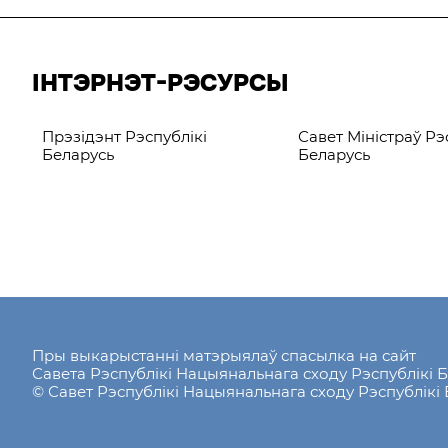
ІНТЭРНЭТ-РЭСУРСЫ
рсы
Прэзідэнт Рэспублікі
Савет Міністраў Рэ
Беларусь
Беларусь
Пры выкарыстанні матэрыялаў спасылка на сайт
Савета Рэспублікі Нацыянальнага сходу Рэспублік
© Савет Рэспублікі Нацыянальнага сходу Рэспублікі 