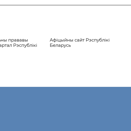
ьны прававы
Афіцыйны сайт Рэспублікі
Аф
артал Рэспублікі
Беларусь
Рэ