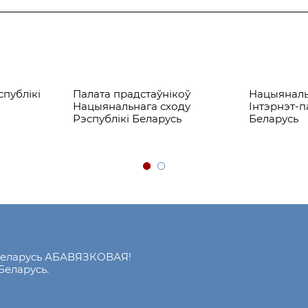
спублікі
Палата прадстаўнікоў
Нацыянал
Нацыянальнага сходу
Інтэрнэт-п
Рэспублікі Беларусь
Беларусь
і Беларусь АБАВЯЗКОВАЯ!
Беларусь.