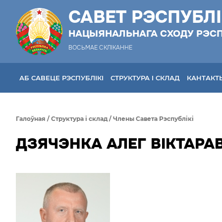
САВЕТ РЭСПУБЛІ
НАЦЫЯНАЛЬНАГА СХОДУ РЭСП
ВОСЬМАЕ СКЛІКАННЕ
АБ САВЕЦЕ РЭСПУБЛIКI
СТРУКТУРА I СКЛАД
КАНТАКТ
Галоўная
/
Структура i склад
/
Члены Савета Рэспублiкi
ДЗЯЧЭНКА АЛЕГ ВІКТАРАВ