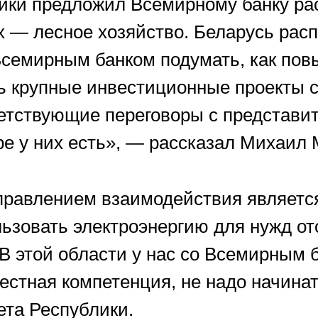
ики предложил Всемирному банку ра
х — лесное хозяйство. Беларусь рас
Всемирным банком подумать, как пов
ть крупные инвестиционные проекты 
етствующие переговоры с представи
ре у них есть», — рассказал Михаил
равлением взаимодействия является
зовать электроэнергию для нужд ото
В этой области у нас со Всемирным 
естная компетенция, не надо начинат
ета Республики.