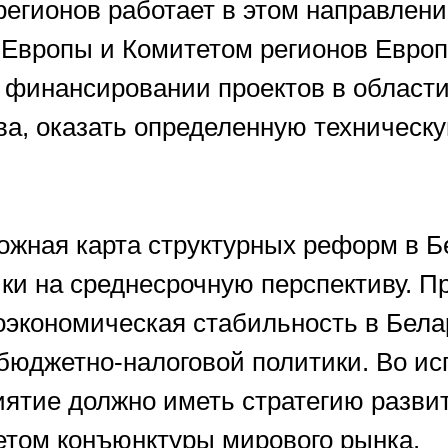
регионов работает в этом направлени
 Европы и Комитетом регионов Евро
в финансировании проектов в област
ва, оказать определенную техничес
ожная карта структурных реформ в Бе
ки на среднесрочную перспективу. П
оэкономическая стабильность в Бела
 бюджетно-налоговой политики. Во и
иятие должно иметь стратегию развит
четом конъюнктуры мирового рынка.