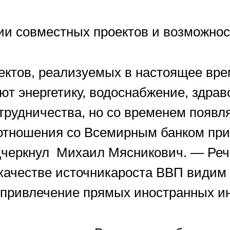
и совместных проектов и возможнос
ктов, реализуемых в настоящее врем
т энергетику, водоснабжение, здрав
отрудничества, но со временем появ
 отношения со Всемирным банком пр
дчеркнул Михаил Мясникович. — Реч
 качестве источникароста ВВП види
е привлечение прямых иностранных и