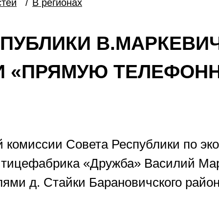
стей
/
В регионах
СПУБЛИКИ В.МАРКЕВИ
И «ПРЯМУЮ ТЕЛЕФОН
ой комиссии Совета Республики по эк
Птицефабрика «Дружба» Василий Мар
лями д. Стайки Барановичского рай