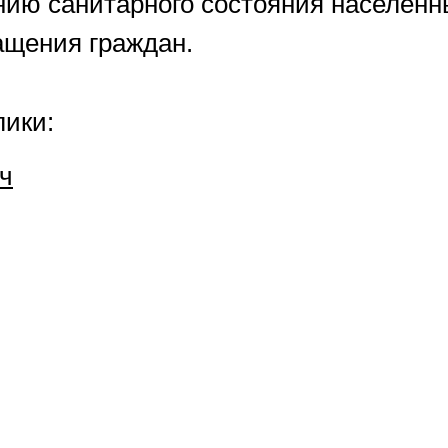
ию санитарного состояния населенн
ращения граждан.
лики:
ч