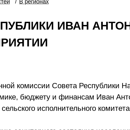
стей
/
В регионах
СПУБЛИКИ ИВАН АНТО
ПРИЯТИИ
янной комиссии Совета Республики Н
омике, бюджету и финансам Иван Ан
 сельского исполнительного комитета