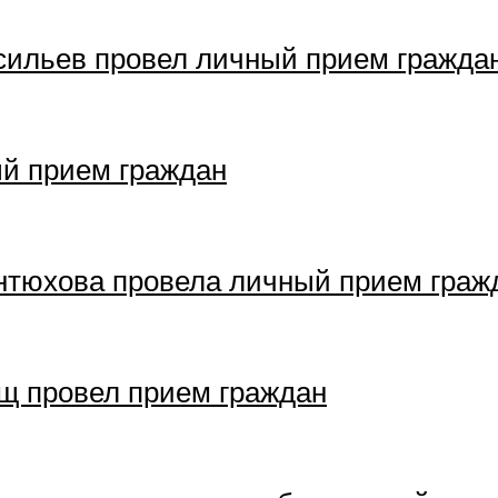
сильев провел личный прием гражда
й прием граждан
нтюхова провела личный прием граж
щ провел прием граждан