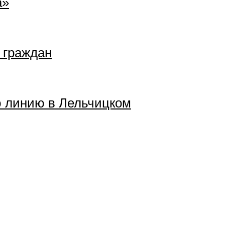
а»
 граждан
ю линию в Лельчицком