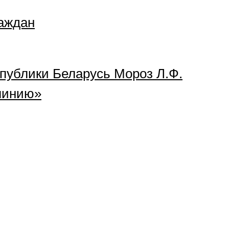
раждан
публики Беларусь Мороз Л.Ф.
линию»