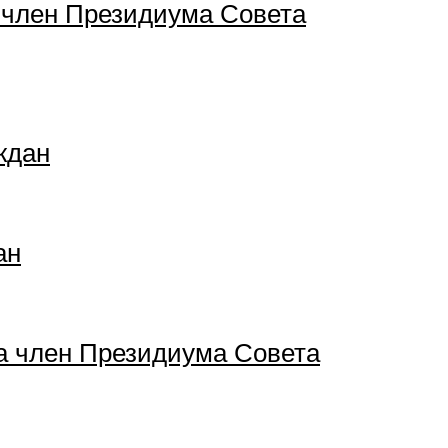
 член Президиума Совета
ждан
ан
а член Президиума Совета