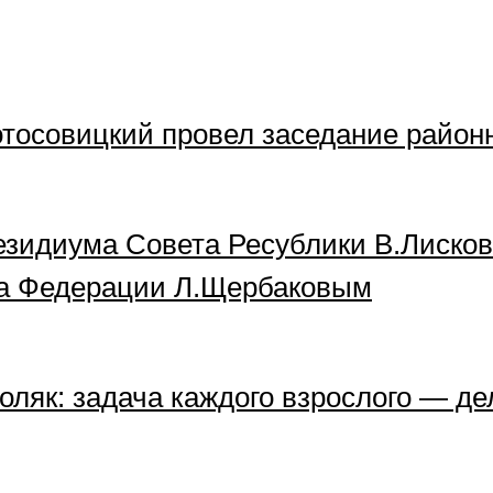
тосовицкий провел заседание районн
езидиума Совета Ресублики В.Лиско
та Федерации Л.Щербаковым
ляк: задача каждого взрослого — дел