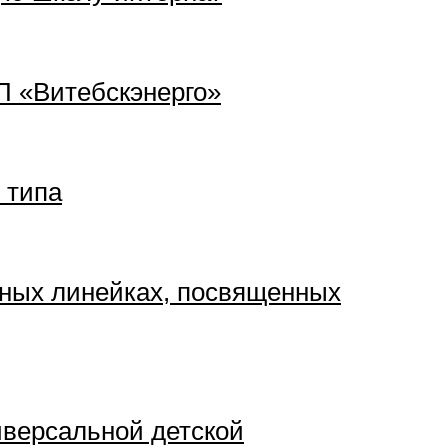
П «Витебскэнерго»
 типа
нных линейках, посвященных
иверсальной детской