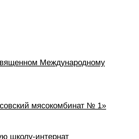
посвященном Международному
исовский мясокомбинат № 1»
ую школу-интернат