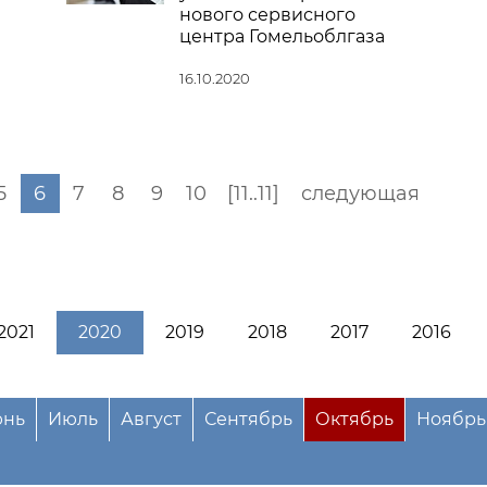
нового сервисного
центра Гомельоблгаза
16.10.2020
5
6
7
8
9
10
[11..11]
следующая
2021
2020
2019
2018
2017
2016
нь
Июль
Август
Сентябрь
Октябрь
Ноябрь