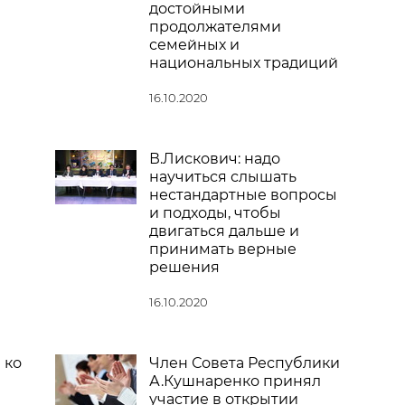
достойными
продолжателями
семейных и
национальных традиций
16.10.2020
В.Лискович: надо
научиться слышать
нестандартные вопросы
и подходы, чтобы
двигаться дальше и
принимать верные
решения
16.10.2020
 ко
Член Совета Республики
А.Кушнаренко принял
участие в открытии