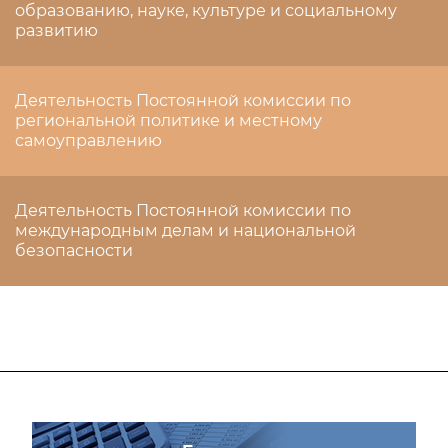
образованию, науке, культуре и социальному
развитию
Деятельность Постоянной комиссии по
региональной политике и местному
самоуправлению
Деятельность Постоянной комиссии по
международным делам и национальной
безопасности