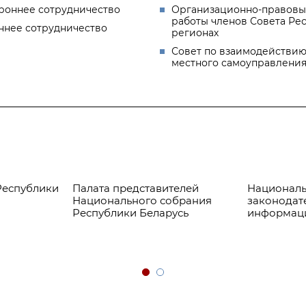
роннее сотрудничество
Организационно-правовы
работы членов Совета Ре
ннее сотрудничество
регионах
Совет по взаимодействию
местного самоуправлени
Республики
Палата представителей
Националь
Национального собрания
законодат
Республики Беларусь
информац