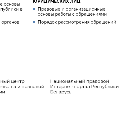
ЮРИДИЧЕСКИХ ЛИЦ
е основы
спублики в
Правовые и организационные
основы работы с обращениями
 органов
Порядок рассмотрения обращений
я
ный центр
Национальный правовой
Пр
ельства и правовой
Интернет-портал Республики
ии
Беларусь