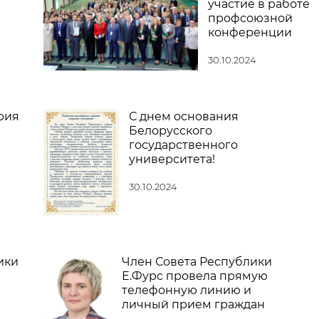
участие в работе
профсоюзной
конференции
30.10.2024
рия
С днем основания
Белорусского
государственного
университета!
30.10.2024
ики
Член Совета Республики
Е.Фурс провела прямую
телефонную линию и
личный прием граждан