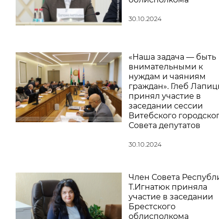
30.10.2024
«Наша задача — быть
внимательными к
нуждам и чаяниям
граждан». Глеб Лапиц
принял участие в
заседании сессии
Витебского городско
Совета депутатов
30.10.2024
Член Совета Республ
Т.Игнатюк приняла
участие в заседании
Брестского
облисполкома