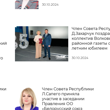
30.10.2024
Член Совета Респ
Д.Захарчук поздр
коллектив Волков
кий
районной газеты с
летним юбилеем
го
30.10.2024
ики
Член Совета Республики
Л.Сапего приняла
участие в заседании
Правления ОО
«Белорусский союз