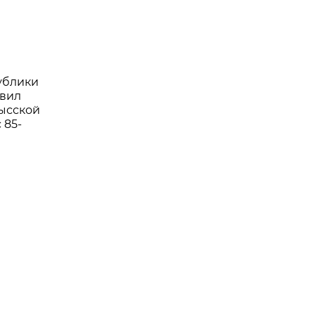
ублики
авил
ысской
 85-