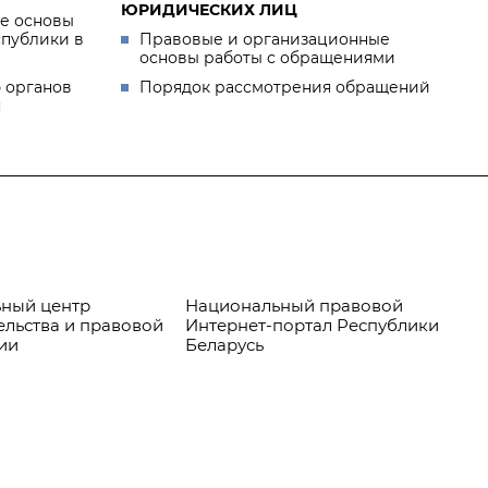
ЮРИДИЧЕСКИХ ЛИЦ
е основы
спублики в
Правовые и организационные
основы работы с обращениями
 органов
Порядок рассмотрения обращений
я
ный центр
Национальный правовой
Пр
ельства и правовой
Интернет-портал Республики
ии
Беларусь