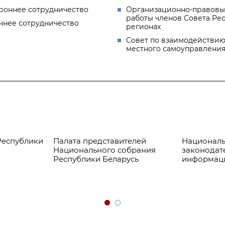
роннее сотрудничество
Организационно-правовы
работы членов Совета Ре
ннее сотрудничество
регионах
Совет по взаимодействию
местного самоуправлени
Республики
Палата представителей
Националь
Национального собрания
законодат
Республики Беларусь
информац