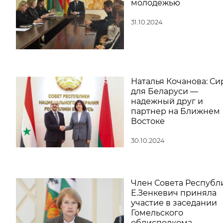
молодежью
31.10.2024
Наталья Кочанова: Си
для Беларуси —
надежный друг и
партнер на Ближнем
Востоке
30.10.2024
Член Совета Республ
Е.Зенкевич приняла
участие в заседании
Гомельского
облисполкома