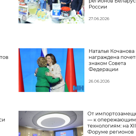
регионов Беларус
России
27.06.2026
м
Наталья Кочанова
тов
награждена поче
знаком Совета
Федерации
26.06.2026
От импортозамещ
си
— к опережающим
технологиям: на ХII
Форуме регионов