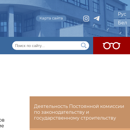
Рус
Карта сайта
Бел
Деятельность Постоянной комиссии
по законодательству и
государственному строительству
ов
ие