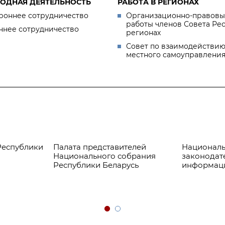
ОДНАЯ ДЕЯТЕЛЬНОСТЬ
РАБОТА В РЕГИОНАХ
роннее сотрудничество
Организационно-правовы
работы членов Совета Ре
ннее сотрудничество
регионах
Совет по взаимодействию
местного самоуправлени
Республики
Палата представителей
Националь
Национального собрания
законодат
Республики Беларусь
информац