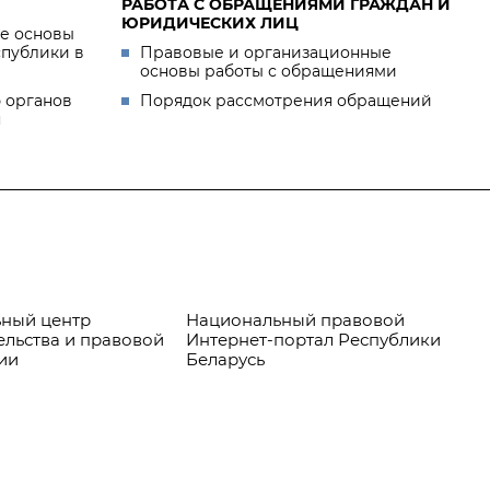
РАБОТА С ОБРАЩЕНИЯМИ ГРАЖДАН И
ЮРИДИЧЕСКИХ ЛИЦ
е основы
спублики в
Правовые и организационные
основы работы с обращениями
 органов
Порядок рассмотрения обращений
я
ный центр
Национальный правовой
Пр
ельства и правовой
Интернет-портал Республики
ии
Беларусь