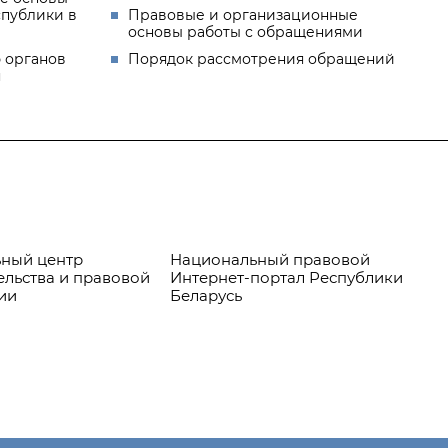
спублики в
Правовые и организационные
основы работы с обращениями
 органов
Порядок рассмотрения обращений
я
ный центр
Национальный правовой
Пр
ельства и правовой
Интернет-портал Республики
ии
Беларусь