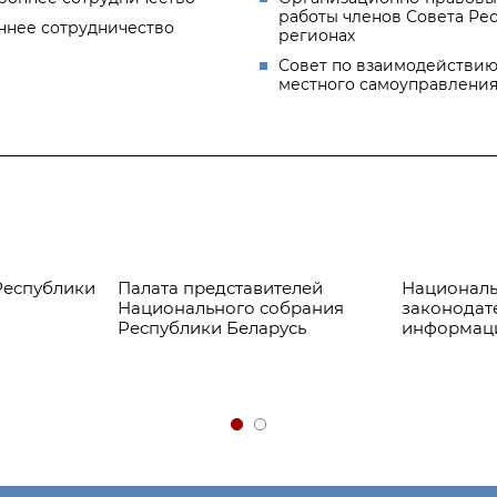
работы членов Совета Ре
ннее сотрудничество
регионах
Совет по взаимодействию
местного самоуправлени
Республики
Палата представителей
Националь
Национального собрания
законодат
Республики Беларусь
информац