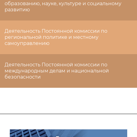
образованию, науке, культуре и социальному
развитию
Деятельность Постоянной комиссии по
региональной политике и местному
самоуправлению
Деятельность Постоянной комиссии по
международным делам и национальной
безопасности