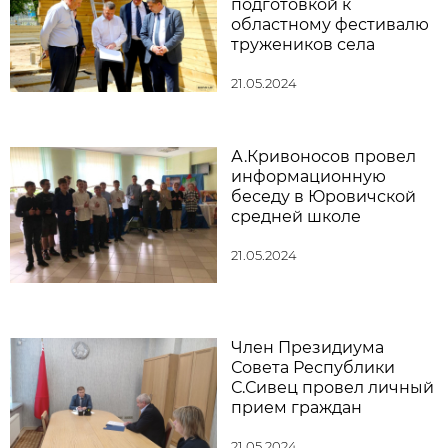
подготовкой к
областному фестивалю
тружеников села
21.05.2024
А.Кривоносов провел
информационную
беседу в Юровичской
средней школе
21.05.2024
Член Президиума
Совета Республики
С.Сивец провел личный
прием граждан
21.05.2024