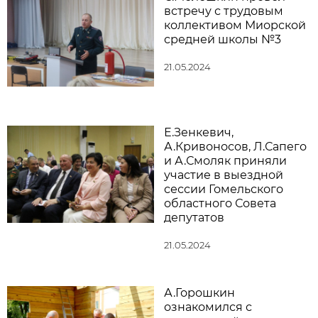
встречу с трудовым
коллективом Миорской
средней школы №3
21.05.2024
Е.Зенкевич,
А.Кривоносов, Л.Сапего
и А.Смоляк приняли
участие в выездной
сессии Гомельского
областного Совета
депутатов
21.05.2024
А.Горошкин
ознакомился с