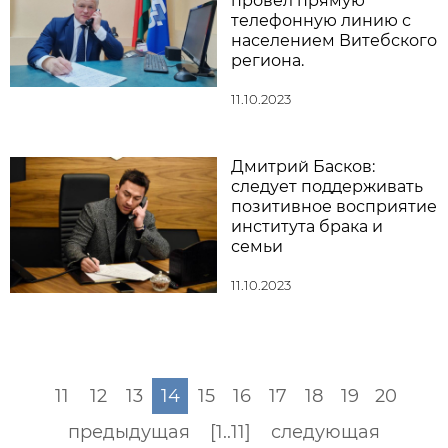
провел прямую
телефонную линию с
населением Витебского
региона.
11.10.2023
Дмитрий Басков:
следует поддерживать
позитивное восприятие
института брака и
семьи
11.10.2023
11
12
13
14
15
16
17
18
19
20
предыдущая
[1..11]
следующая