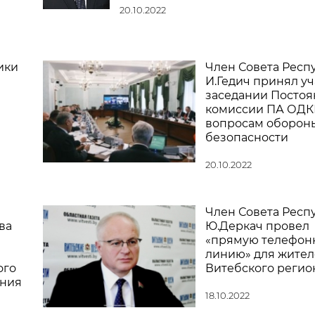
20.10.2022
ики
Член Совета Респ
И.Гедич принял уч
заседании Посто
комиссии ПА ОДК
вопросам оборон
безопасности
20.10.2022
Член Совета Респ
ва
Ю.Деркач провел
«прямую телефон
линию» для жител
ого
Витебского регио
ания
18.10.2022