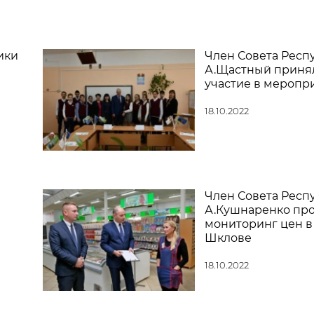
ики
Член Совета Респ
А.Щастный приня
участие в меропр
18.10.2022
Член Совета Респ
А.Кушнаренко пр
мониторинг цен в
Шклове
18.10.2022