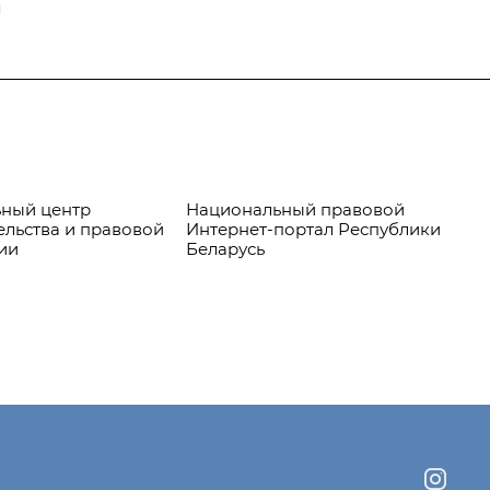
я
ный центр
Национальный правовой
Пр
ельства и правовой
Интернет-портал Республики
ии
Беларусь