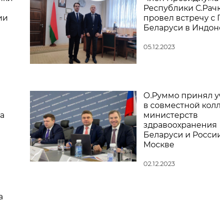
Республики С.Рач
ии
провел встречу с
Беларуси в Индон
05.12.2023
О.Руммо принял у
в совместной кол
а
министерств
здравоохранения
Беларуси и Росси
Москве
02.12.2023
а