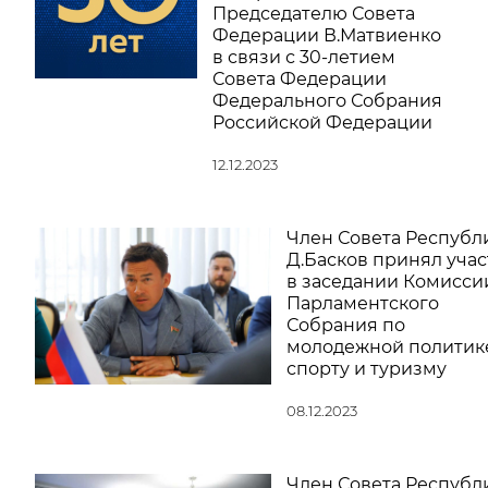
Председателю Совета
Федерации В.Матвиенко
в связи с 30-летием
Совета Федерации
Федерального Собрания
Российской Федерации
12.12.2023
Член Совета Республ
Д.Басков принял учас
в заседании Комисси
Парламентского
Собрания по
молодежной политике
спорту и туризму
08.12.2023
Член Совета Республ