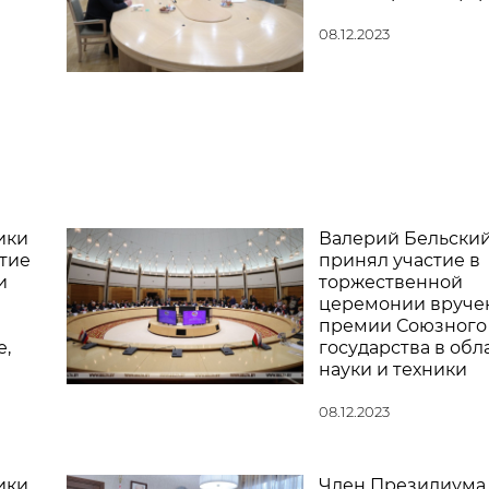
08.12.2023
ики
Валерий Бельски
тие
принял участие в
и
торжественной
церемонии вруче
премии Союзного
,
государства в обл
науки и техники
08.12.2023
ики
Член Президиума 