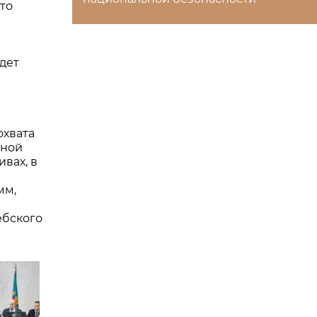
сто
дет
охвата
рной
вах, в
мм,
ебского