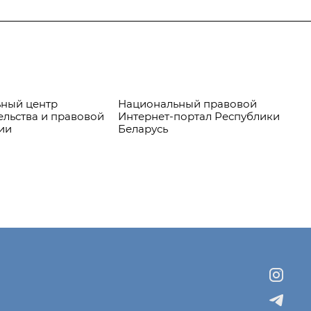
ный центр
Национальный правовой
Пр
ельства и правовой
Интернет-портал Республики
ии
Беларусь