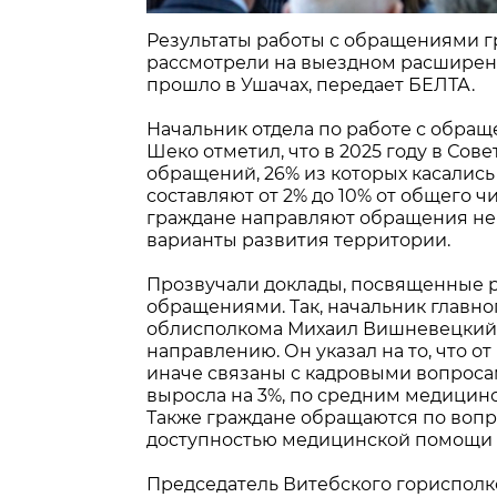
Результаты работы с обращениями г
рассмотрели на выездном расширен
прошло в Ушачах, передает БЕЛТА.
Начальник отдела по работе с обра
Шеко отметил, что в 2025 году в Сов
обращений, 26% из которых касалис
составляют от 2% до 10% от общего ч
граждане направляют обращения не 
варианты развития территории.
Прозвучали доклады, посвященные р
обращениями. Так, начальник главн
облисполкома Михаил Вишневецкий р
направлению. Он указал на то, что о
иначе связаны с кадровыми вопросам
выросла на 3%, по средним медицинс
Также граждане обращаются по вопр
доступностью медицинской помощи н
Председатель Витебского горисполк