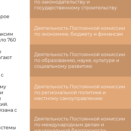
по законодательству и
государственному строительству
орое
Деятельность Постоянной комиссии
аксим
по экономике, бюджету и финансам
ило 760
о
Деятельность Постоянной комиссии
агают
по образованию, науке, культуре и
социальному развитию
 с
ему
Деятельность Постоянной комиссии
ли
по региональной политике и
и
местному самоуправлению
ий.
язана с
Деятельность Постоянной комиссии
по международным делам и
истемы
национальной безопасности