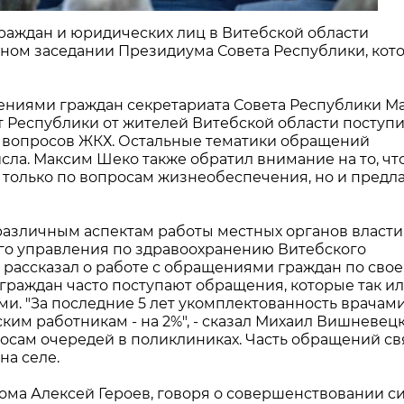
раждан и юридических лиц в Витебской области
ном заседании Президиума Совета Республики, кот
щениями граждан секретариата Совета Республики М
ет Республики от жителей Витебской области поступ
ь вопросов ЖКХ. Остальные тематики обращений
исла. Максим Шеко также обратил внимание на то, чт
только по вопросам жизнеобеспечения, но и предл
азличным аспектам работы местных органов власти
ого управления по здравоохранению Витебского
ассказал о работе с обращениями граждан по сво
т граждан часто поступают обращения, которые так и
и. "За последние 5 лет укомплектованность врачам
ким работникам - на 2%", - сказал Михаил Вишневецк
осам очередей в поликлиниках. Часть обращений св
а селе.
ома Алексей Героев, говоря о совершенствовании с