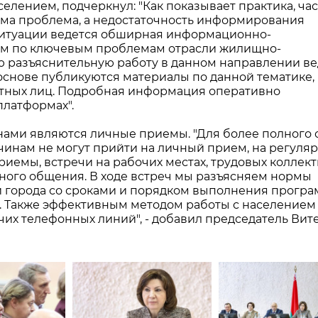
елением, подчеркнул: "Как показывает практика, ча
ма проблема, а недостаточность информирования
ситуации ведется обширная информационно-
ием по ключевым проблемам отрасли жилищно-
ю разъяснительную работу в данном направлении ве
й основе публикуются материалы по данной тематике,
ных лиц. Подробная информация оперативно
платформах".
нами являются личные приемы. "Для более полного 
чинам не могут прийти на личный прием, на регуля
емы, встречи на рабочих местах, трудовых коллекти
дного общения. В ходе встреч мы разъясняем нормы
й города со сроками и порядком выполнения програ
. Также эффективным методом работы с населением
их телефонных линий", - добавил председатель Вит