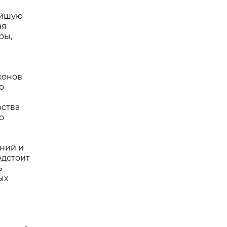
ейшую
ая
ры,
конов
о
рства
о
ний и
едстоит
ь
ых