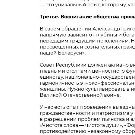
— это уникальный опыт, которому, ув
Третье. Воспитание общества прос
В своем обращении Александр Григо
напрямую зависит от глубины и бога
передадим грядущим поколениям. Н
просвещенных и сознательных гражд
нашей Беларуси».
Совет Республики должен активно в
главными столпами ценностного фун
единству, национально-государствен
гармоничность этноконфессиональны
женщины. Нужно культивировать в на
Великой Отечественной войне.
У нас есть опыт проведения выездн
гражданственности и патриотизма у
в разрешении проблем пьянства и ал
«Чистота слова — чистота души», «
противодействию незаконному обор