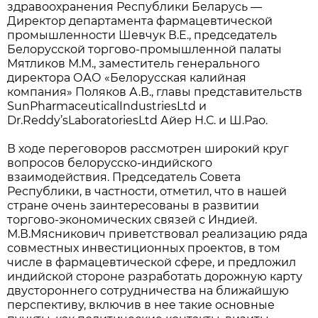
здравоохранения Республики Беларусь —
Директор департамента фармацевтической
промышленности Шевчук В.Е., председатель
Белорусской торгово-промышленной палаты
Мятликов М.М., заместитель генерального
директора ОАО «Белорусская калийная
компания» Поляков А.В., главы представительств
SunPharmaceuticalIndustriesLtd и
Dr.Reddy’sLaboratoriesLtd Айер Н.С. и Ш.Рао.
В ходе переговоров рассмотрен широкий круг
вопросов белорусско-индийского
взаимодействия. Председатель Совета
Республики, в частности, отметил, что в нашей
стране очень заинтересованы в развитии
торгово-экономических связей с Индией.
М.В.Мясникович приветствовал реализацию ряда
совместных инвестиционных проектов, в том
числе в фармацевтической сфере, и предложил
индийской стороне разработать дорожную карту
двустороннего сотрудничества на ближайшую
перспективу, включив в нее такие основные