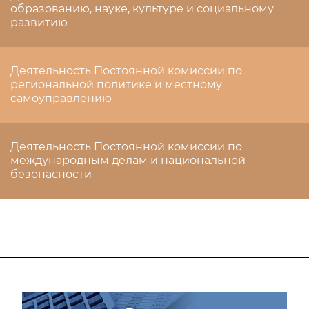
образованию, науке, культуре и социальному
развитию
Деятельность Постоянной комиссии по
региональной политике и местному
самоуправлению
Деятельность Постоянной комиссии по
международным делам и национальной
безопасности