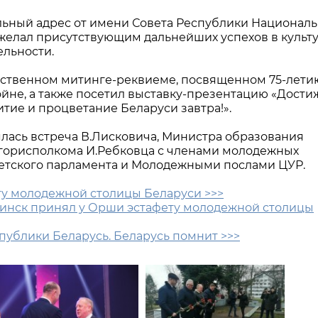
ьный адрес от имени Совета Республики Националь
желал присутствующим дальнейших успехов в культ
ельности.
ественном митинге-реквиеме, посвященном 75-лети
йне, а также посетил выставку-презентацию «Дост
тие и процветание Беларуси завтра!».
ялась встреча В.Лисковича, Министра образования
 горисполкома И.Ребковца с членами молодежных
детского парламента и Молодежными послами ЦУР.
ту молодежной столицы Беларуси >>>
 Пинск принял у Орши эстафету молодежной столицы
публики Беларусь. Беларусь помнит >>>