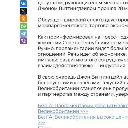
депутатом, руководителем межпарт
Джоном Виттингдэйлом прошла 28 мая
Обсужден широкий спектр двусторон
межпарламентского, торгово-эконом
Как проинформировал на пресс-подх
комиссии Совета Республики по ме
Руммо, парламентарии видят большо
отношений. Речь идет об экономике,
импульс развитию этого сотрудничес
взаимодействия также IT-индустрия, 
В свою очередь Джон Виттингдэйл в
белорусскими коллегами. Текущий в
Великобритании станет очень проду
и партнерства между странами, увер
БелТА. Парламентарии рассчитывают
Великобритании >>>
БелТА. Великобритания высоко цени
>>>