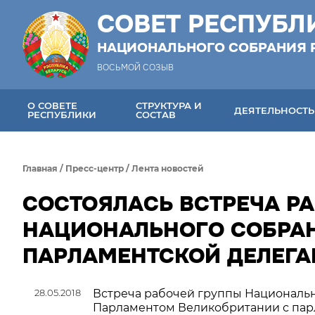
СОВЕТ РЕСПУБЛ
НАЦИОНАЛЬНОГО СОБРАНИЯ 
ВОСЬМОЙ СОЗЫВ
О СОВЕТЕ
СТРУКТУРА И
ДЕЯТЕЛЬНОСТЬ
РЕСПУБЛИКИ
СОСТАВ
Главная
/
Пресс-центр
/
Лента новостей
СОСТОЯЛАСЬ ВСТРЕЧА Р
НАЦИОНАЛЬНОГО СОБРАН
ПАРЛАМЕНТСКОЙ ДЕЛЕГА
28.05.2018
Встреча рабочей группы Национальн
Парламентом Великобритании с парл