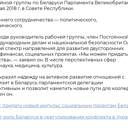
ийной группы по Беларуси Парламента Великобрита
 2018 г. в Совете Республики.
него сотрудничества — политического,
ического.
оде руководитель рабочей группы, член Постоянно
ждународным делам и национальной безопасности О
й спектр направлений для развития двусторонних
 финансах, социальных проектах. «Мы можем придат
тва», — заявил он. В числе перспективных сфер
наука, медицина, культура.
ыразил надежду на активное развитие отношений с
изит в Беларусь парламентской делегации
ктивным и позволит наметить новые пути для коопе
ен он.
 придать новый импульс социальным проектам Бел
т роль Беларуси в урегулировании конфликта в Укр